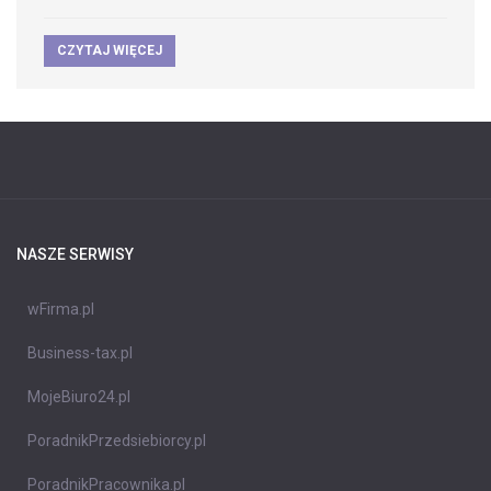
CZYTAJ WIĘCEJ
NASZE SERWISY
wFirma.pl
Business-tax.pl
MojeBiuro24.pl
PoradnikPrzedsiebiorcy.pl
PoradnikPracownika.pl