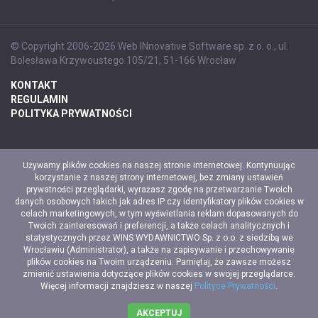
© Copyright 2006-2026 Web INnovative Software sp. z o. o., ul.
Bolesława Krzywoustego 105/21, 51-166 Wrocław
KONTAKT
REGULAMIN
POLITYKA PRYWATNOŚCI
Używamy plików cookies na naszej stronie internetowej. Kontynuując
korzystanie z naszej strony internetowej, bez zmiany ustawień
prywatności przeglądarki, wyrażasz zgodę na przetwarzanie Twoich
danych osobowych takich jak adres IP czy identyfikatory plików cookies w
celach marketingowych, w tym wyświetlania reklam dopasowanych do
Twoich zainteresowań i preferencji, a także celach analitycznych i
statystycznych przez WINS WYDAWNICTWO Sp. z o.o. z siedzibą we
Wrocławiu (Administrator), a także na zapisywanie i przechowywanie
plików cookies na Twoim urządzeniu. Pamiętaj, że zawsze możesz
zmienić ustawienia dotyczące plików cookies w swojej przeglądarce.
Więcej informacji znajdziesz w naszej
Polityce Prywatności
.
AKCEPTUJ