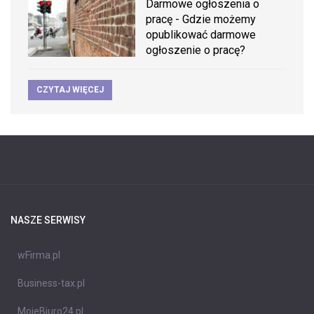
Darmowe ogłoszenia o
pracę - Gdzie możemy
opublikować darmowe
ogłoszenie o pracę?
CZYTAJ WIĘCEJ
NASZE SERWISY
wFirma.pl
Business-tax.pl
MojeBiuro24.pl