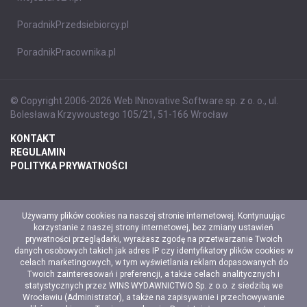
PoradnikPrzedsiebiorcy.pl
PoradnikPracownika.pl
© Copyright 2006-2026 Web INnovative Software sp. z o. o., ul.
Bolesława Krzywoustego 105/21, 51-166 Wrocław
KONTAKT
REGULAMIN
POLITYKA PRYWATNOŚCI
Używamy plików cookies na naszej stronie internetowej. Kontynuując
korzystanie z naszej strony internetowej, bez zmiany ustawień
prywatności przeglądarki, wyrażasz zgodę na przetwarzanie Twoich
danych osobowych takich jak adres IP czy identyfikatory plików cookies w
celach marketingowych, w tym wyświetlania reklam dopasowanych do
Twoich zainteresowań i preferencji, a także celach analitycznych i
statystycznych przez WINS WYDAWNICTWO Sp. z o.o. z siedzibą we
Wrocławiu (Administrator), a także na zapisywanie i przechowywanie