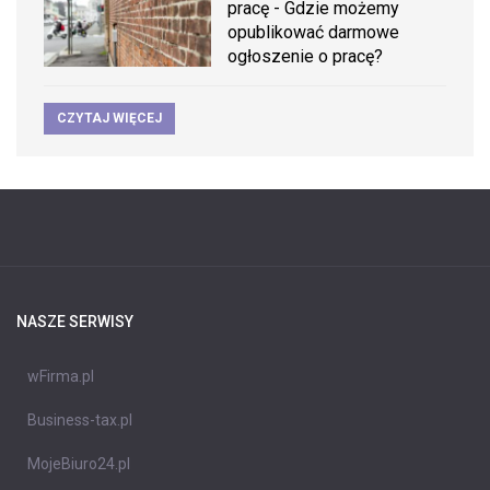
pracę - Gdzie możemy
opublikować darmowe
ogłoszenie o pracę?
CZYTAJ WIĘCEJ
NASZE SERWISY
wFirma.pl
Business-tax.pl
MojeBiuro24.pl