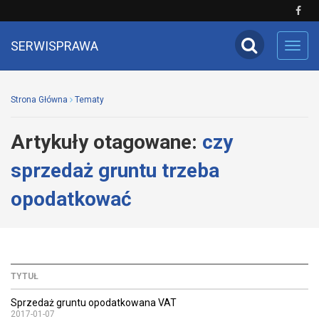
SERWISPRAWA
Toggl
navig
Strona Główna
Tematy
Artykuły otagowane:
czy
sprzedaż gruntu trzeba
opodatkować
TYTUŁ
Sprzedaż gruntu opodatkowana VAT
2017-01-07