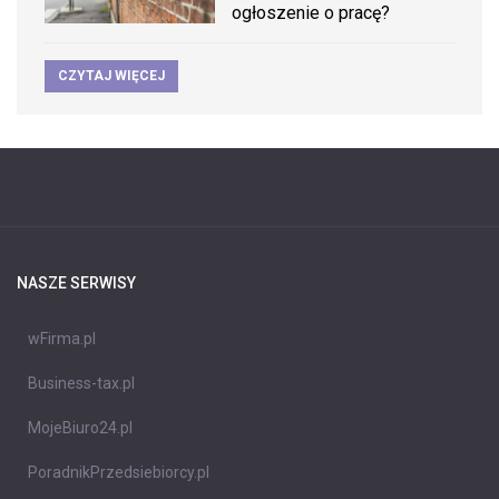
ogłoszenie o pracę?
CZYTAJ WIĘCEJ
NASZE SERWISY
wFirma.pl
Business-tax.pl
MojeBiuro24.pl
PoradnikPrzedsiebiorcy.pl