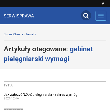
SERWISPRAWA
Toggl
navig
Strona Główna
Tematy
Artykuły otagowane:
gabinet
pielęgniarski wymogi
TYTUŁ
Jak założyć NZOZ pielęgniarski - zakres wymóg
2021-12-16