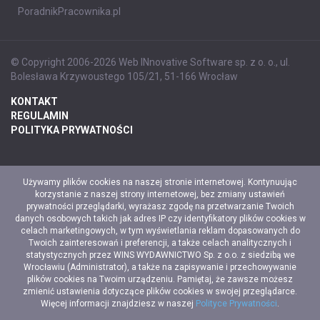
PoradnikPracownika.pl
© Copyright 2006-2026 Web INnovative Software sp. z o. o., ul.
Bolesława Krzywoustego 105/21, 51-166 Wrocław
KONTAKT
REGULAMIN
POLITYKA PRYWATNOŚCI
Używamy plików cookies na naszej stronie internetowej. Kontynuując
korzystanie z naszej strony internetowej, bez zmiany ustawień
prywatności przeglądarki, wyrażasz zgodę na przetwarzanie Twoich
danych osobowych takich jak adres IP czy identyfikatory plików cookies w
celach marketingowych, w tym wyświetlania reklam dopasowanych do
Twoich zainteresowań i preferencji, a także celach analitycznych i
statystycznych przez WINS WYDAWNICTWO Sp. z o.o. z siedzibą we
Wrocławiu (Administrator), a także na zapisywanie i przechowywanie
plików cookies na Twoim urządzeniu. Pamiętaj, że zawsze możesz
zmienić ustawienia dotyczące plików cookies w swojej przeglądarce.
Więcej informacji znajdziesz w naszej
Polityce Prywatności
.