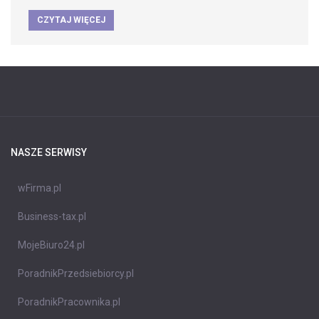
CZYTAJ WIĘCEJ
NASZE SERWISY
wFirma.pl
Business-tax.pl
MojeBiuro24.pl
PoradnikPrzedsiebiorcy.pl
PoradnikPracownika.pl