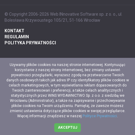
© Copyright 2006-2026 Web INnovative Software sp. z o. o., ul.
Bolesława Krzywoustego 105/21, 51-166 Wrocław
KONTAKT
REGULAMIN
POLITYKA PRYWATNOŚCI
Używamy plików cookies na naszej stronie internetowej. Kontynuując
korzystanie z naszej strony internetowej, bez zmiany ustawień
prywatności przeglądarki, wyrażasz zgodę na przetwarzanie Twoich
danych osobowych takich jak adres IP czy identyfikatory plików cookies w
celach marketingowych, w tym wyświetlania reklam dopasowanych do
Twoich zainteresowań i preferencji, a także celach analitycznych i
statystycznych przez WINS WYDAWNICTWO Sp. z o.o. z siedzibą we
Wrocławiu (Administrator), a także na zapisywanie i przechowywanie
plików cookies na Twoim urządzeniu. Pamiętaj, że zawsze możesz
zmienić ustawienia dotyczące plików cookies w swojej przeglądarce.
Więcej informacji znajdziesz w naszej
Polityce Prywatności
.
AKCEPTUJ