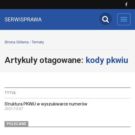
SERWISPRAWA
Toggl
navig
Strona Główna
Tematy
Artykuły otagowane:
kody pkwiu
TYTUŁ
Struktura PKWiU w wyszukiwarce numerów
2021-12-07
POLECANE