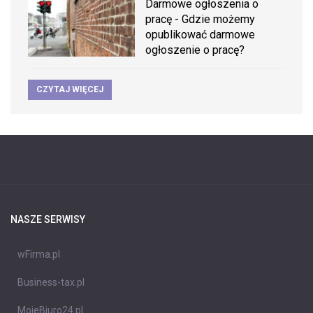
Darmowe ogłoszenia o
pracę - Gdzie możemy
opublikować darmowe
ogłoszenie o pracę?
CZYTAJ WIĘCEJ
NASZE SERWISY
wFirma.pl
Business-tax.pl
MojeBiuro24.pl