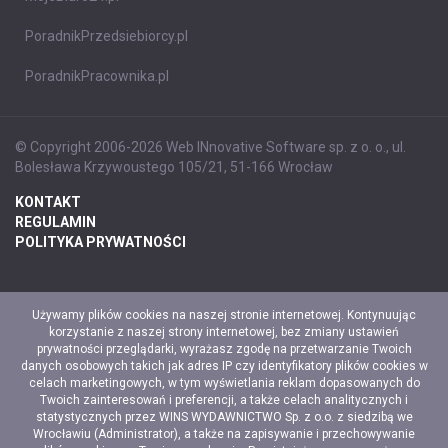
PoradnikPrzedsiebiorcy.pl
PoradnikPracownika.pl
© Copyright 2006-2026 Web INnovative Software sp. z o. o., ul.
Bolesława Krzywoustego 105/21, 51-166 Wrocław
KONTAKT
REGULAMIN
POLITYKA PRYWATNOŚCI
Używamy plików cookies na naszej stronie internetowej. Kontynuując
korzystanie z naszej strony internetowej, bez zmiany ustawień
prywatności przeglądarki, wyrażasz zgodę na przetwarzanie Twoich
danych osobowych takich jak adres IP czy identyfikatory plików cookies w
celach marketingowych, w tym wyświetlania reklam dopasowanych do
Twoich zainteresowań i preferencji, a także celach analitycznych i
statystycznych przez WINS WYDAWNICTWO Sp. z o.o. z siedzibą we
Wrocławiu (Administrator), a także na zapisywanie i przechowywanie