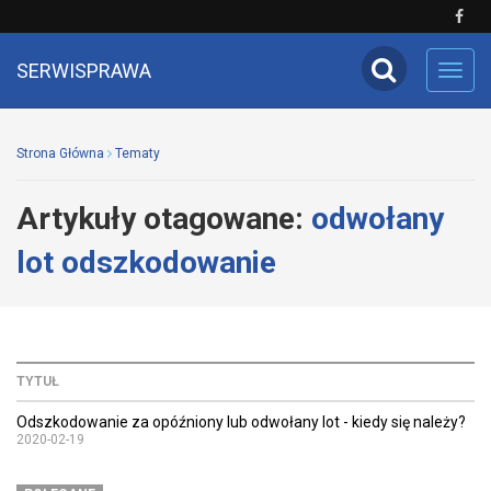
SERWISPRAWA
Toggl
navig
Strona Główna
Tematy
Artykuły otagowane:
odwołany
lot odszkodowanie
TYTUŁ
Odszkodowanie za opóźniony lub odwołany lot - kiedy się należy?
2020-02-19