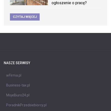
ogłoszenie o pracę?
CZYTAJ WIĘCEJ
NASZE SERWISY
wFirma.pl
Business-tax.pl
MojeBiuro24.pl
PoradnikPrzedsiebiorcy.pl