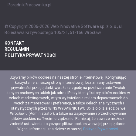
PoradnikPracownika.pl
© Copyright 2006-2026 Web INnovative Software sp. z o. o., ul.
Bolesława Krzywoustego 105/21, 51-166 Wrocław
KONTAKT
REGULAMIN
POLITYKA PRYWATNOŚCI
Używamy plików cookies na naszej stronie internetowej. Kontynuując
korzystanie z naszej strony internetowej, bez zmiany ustawień
prywatności przeglądarki, wyrażasz zgodę na przetwarzanie Twoich
danych osobowych takich jak adres IP czy identyfikatory plików cookies w
celach marketingowych, w tym wyświetlania reklam dopasowanych do
Twoich zainteresowań i preferencji, a także celach analitycznych i
statystycznych przez WINS WYDAWNICTWO Sp. z o.o. z siedzibą we
Wrocławiu (Administrator), a także na zapisywanie i przechowywanie
plików cookies na Twoim urządzeniu. Pamiętaj, że zawsze możesz
zmienić ustawienia dotyczące plików cookies w swojej przeglądarce.
Więcej informacji znajdziesz w naszej
Polityce Prywatności
.