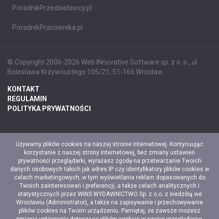
PoradnikPrzedsiebiorcy.pl
PoradnikPracownika.pl
© Copyright 2006-2026 Web INnovative Software sp. z o. o., ul.
Bolesława Krzywoustego 105/21, 51-166 Wrocław
KONTAKT
REGULAMIN
POLITYKA PRYWATNOŚCI
Używamy plików cookies na naszej stronie internetowej. Kontynuując
korzystanie z naszej strony internetowej, bez zmiany ustawień
prywatności przeglądarki, wyrażasz zgodę na przetwarzanie Twoich
danych osobowych takich jak adres IP czy identyfikatory plików cookies w
celach marketingowych, w tym wyświetlania reklam dopasowanych do
Twoich zainteresowań i preferencji, a także celach analitycznych i
statystycznych przez WINS WYDAWNICTWO Sp. z o.o. z siedzibą we
Wrocławiu (Administrator), a także na zapisywanie i przechowywanie
plików cookies na Twoim urządzeniu. Pamiętaj, że zawsze możesz