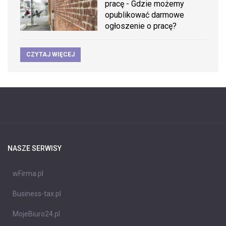
pracę - Gdzie możemy
opublikować darmowe
ogłoszenie o pracę?
CZYTAJ WIĘCEJ
NASZE SERWISY
wFirma.pl
Business-tax.pl
MojeBiuro24.pl