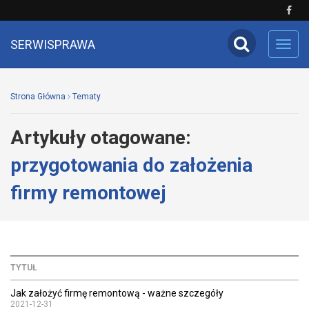
SERWISPRAWA
Toggl
navig
Strona Główna
Tematy
Artykuły otagowane:
przygotowania do założenia
firmy remontowej
TYTUŁ
Jak założyć firmę remontową - ważne szczegóły
2021-12-31