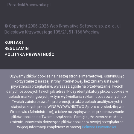
PoradnikPracownika.pl
© Copyright 2006-2026 Web INnovative Software sp. z o. o., ul.
Bolesława Krzywoustego 105/21, 51-166 Wrocław
KONTAKT
REGULAMIN
POLITYKA PRYWATNOŚCI
Używamy plików cookies na naszej stronie internetowej. Kontynuując
korzystanie z naszej strony internetowej, bez zmiany ustawień
prywatności przeglądarki, wyrażasz zgodę na przetwarzanie Twoich
danych osobowych takich jak adres IP czy identyfikatory plików cookies w
celach marketingowych, w tym wyświetlania reklam dopasowanych do
Twoich zainteresowań i preferencji, a także celach analitycznych i
statystycznych przez WINS WYDAWNICTWO Sp. z o.o. z siedzibą we
Wrocławiu (Administrator), a także na zapisywanie i przechowywanie
plików cookies na Twoim urządzeniu. Pamiętaj, że zawsze możesz
zmienić ustawienia dotyczące plików cookies w swojej przeglądarce.
Więcej informacji znajdziesz w naszej
Polityce Prywatności
.