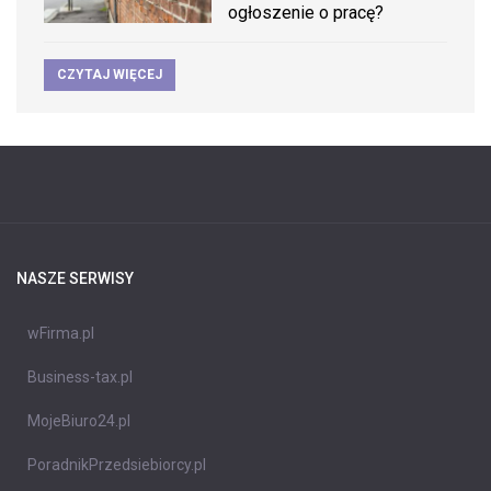
ogłoszenie o pracę?
CZYTAJ WIĘCEJ
NASZE SERWISY
wFirma.pl
Business-tax.pl
MojeBiuro24.pl
PoradnikPrzedsiebiorcy.pl