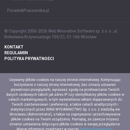
PoradnikPracownika.pl
© Copyright 2006-2026 Web INnovative Software sp. z o. o., ul.
Bolesława Krzywoustego 105/21, 51-166 Wrocław
KONTAKT
REGULAMIN
POLITYKA PRYWATNOŚCI
Używamy plików cookies na naszej stronie internetowej. Kontynuując
korzystanie z naszej strony internetowej, bez zmiany ustawień
prywatności przeglądarki, wyrażasz zgodę na przetwarzanie Twoich
danych osobowych takich jak adres IP czy identyfikatory plików cookies w
celach marketingowych, w tym wyświetlania reklam dopasowanych do
Twoich zainteresowań i preferencji, a także celach analitycznych i
statystycznych przez WINS WYDAWNICTWO Sp. z o.o. z siedzibą we
Wrocławiu (Administrator), a także na zapisywanie i przechowywanie
plików cookies na Twoim urządzeniu. Pamiętaj, że zawsze możesz
zmienić ustawienia dotyczące plików cookies w swojej przeglądarce.
Więcej informacji znajdziesz w naszej
Polityce Prywatności
.