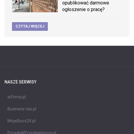
opublikować darmowe
ogłoszenie o pracę?
CZYTAJ WIĘCEJ
NASZE SERWISY
wFirma.pl
Business-tax.pl
MojeBiuro24.pl
PoradnikPrzedsiebiorcy.pl