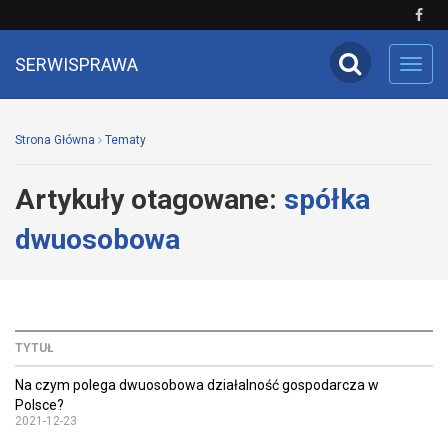
SERWISPRAWA
Toggl
navig
Strona Główna
Tematy
Artykuły otagowane:
spółka
dwuosobowa
TYTUŁ
Na czym polega dwuosobowa działalność gospodarcza w
Polsce?
2021-12-23