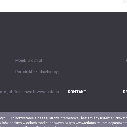
MojeBiuro24.pl
PoradnikPrzedsiebiorcy.pl
. o., ul. Bolesława Krzywoustego
KONTAKT
R
ntynuując korzystanie z naszej strony internetowej, bez zmiany ustawień prywat
 plików cookies w celach marketingowych, w tym wyświetlania reklam dopasowany