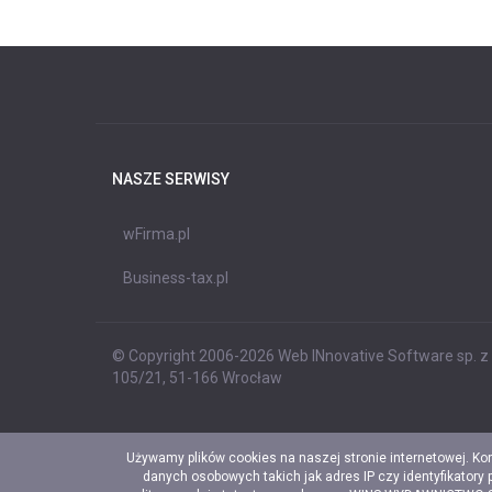
NASZE SERWISY
wFirma.pl
Business-tax.pl
© Copyright 2006-2026 Web INnovative Software sp. z o
105/21, 51-166 Wrocław
Używamy plików cookies na naszej stronie internetowej. Ko
danych osobowych takich jak adres IP czy identyfikatory