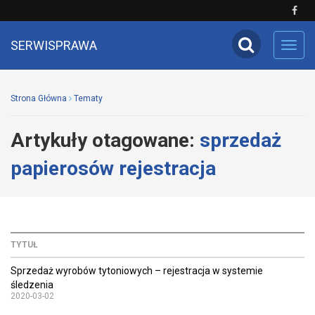
SERWISPRAWA
Toggl
navig
Strona Główna
Tematy
Artykuły otagowane:
sprzedaż
papierosów rejestracja
TYTUŁ
Sprzedaż wyrobów tytoniowych – rejestracja w systemie
śledzenia
2020-03-02