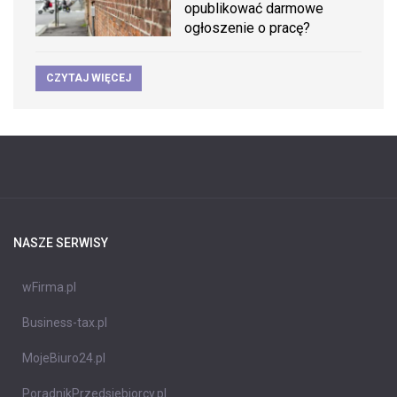
opublikować darmowe
ogłoszenie o pracę?
CZYTAJ WIĘCEJ
NASZE SERWISY
wFirma.pl
Business-tax.pl
MojeBiuro24.pl
PoradnikPrzedsiebiorcy.pl