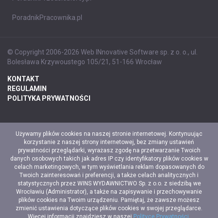
PoradnikPracownika.pl
© Copyright 2006-2026 Web INnovative Software sp. z o. o., ul.
Bolesława Krzywoustego 105/21, 51-166 Wrocław
KONTAKT
REGULAMIN
POLITYKA PRYWATNOŚCI
Używamy plików cookies na naszej stronie internetowej. Kontynuując
korzystanie z naszej strony internetowej, bez zmiany ustawień
prywatności przeglądarki, wyrażasz zgodę na przetwarzanie Twoich
danych osobowych takich jak adres IP czy identyfikatory plików cookies w
celach marketingowych, w tym wyświetlania reklam dopasowanych do
Twoich zainteresowań i preferencji, a także celach analitycznych i
statystycznych przez WINS WYDAWNICTWO Sp. z o.o. z siedzibą we
Wrocławiu (Administrator), a także na zapisywanie i przechowywanie
plików cookies na Twoim urządzeniu. Pamiętaj, że zawsze możesz
zmienić ustawienia dotyczące plików cookies w swojej przeglądarce.
Więcej informacji znajdziesz w naszej
Polityce Prywatności
.