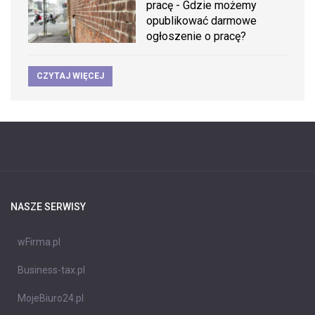
pracę - Gdzie możemy
opublikować darmowe
ogłoszenie o pracę?
CZYTAJ WIĘCEJ
NASZE SERWISY
wFirma.pl
Business-tax.pl
MojeBiuro24.pl