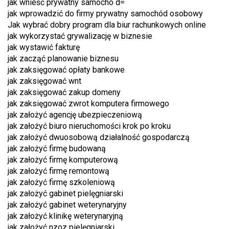
jak wnieść prywatny samochó d=
jak wprowadzić do firmy prywatny samochód osobowy
Jak wybrać dobry program dla biur rachunkowych online
jak wykorzystać grywalizację w biznesie
jak wystawić fakturę
jak zacząć planowanie biznesu
jak zaksięgować opłaty bankowe
jak zaksięgować wnt
jak zaksięgować zakup domeny
jak zaksięgować zwrot komputera firmowego
jak założyć agencję ubezpieczeniową
jak założyć biuro nieruchomości krok po kroku
jak założyć dwuosobową działalność gospodarczą
jak założyć firmę budowaną
jak założyć firmę komputerową
jak założyć firmę remontową
jak założyć firmę szkoleniową
jak założyć gabinet pielęgniarski
jak założyć gabinet weterynaryjny
jak założyć klinikę weterynaryjną
jak założyć nzoz pielęgniarski