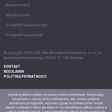
Business-tax.pl
MojeBiuro24.pl
PoradnikPrzedsiebiorcy.pl
PoradnikPracownika.pl
© Copyright 2006-2026 Web INnovative Software sp. z o. o., ul.
Bolesława Krzywoustego 105/21, 51-166 Wrocław
KONTAKT
REGULAMIN
POLITYKA PRYWATNOŚCI
Używamy plików cookies na naszej stronie internetowej. Kontynuując
korzystanie z naszej strony internetowej, bez zmiany ustawień
prywatności przeglądarki, wyrażasz zgodę na przetwarzanie Twoich
danych osobowych takich jak adres IP czy identyfikatory plików cookies w
celach marketingowych, w tym wyświetlania reklam dopasowanych do